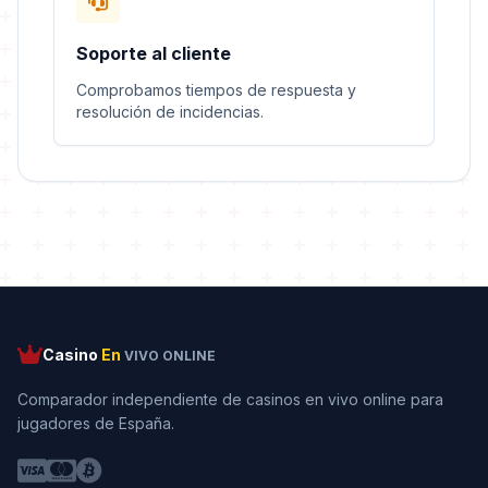
Soporte al cliente
Comprobamos tiempos de respuesta y
resolución de incidencias.
Casino
En
VIVO ONLINE
Comparador independiente de casinos en vivo online para
jugadores de España.