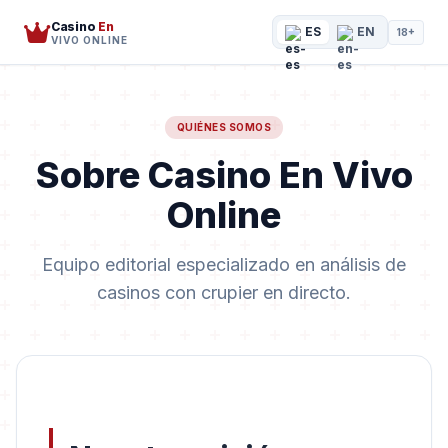
Casino
En
ES
EN
18+
VIVO ONLINE
QUIÉNES SOMOS
Sobre Casino En Vivo
Online
Equipo editorial especializado en análisis de
casinos con crupier en directo.