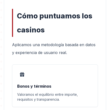
Cómo puntuamos los
casinos
Aplicamos una metodología basada en datos
y experiencia de usuario real.
Bonos y términos
Valoramos el equilibrio entre importe,
requisitos y transparencia.